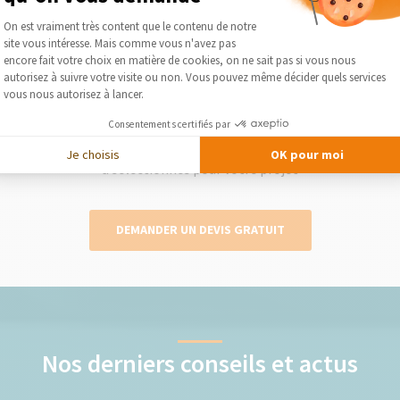
Plateforme de Gestion du Consentement :
On est vraiment très content que le contenu de notre
2
site vous intéresse. Mais comme vous n'avez pas
Axeptio consent
encore fait votre choix en matière de cookies, on ne sait pas si vous nous
autorisez à suivre votre visite ou non. Vous pouvez même décider quels services
vous nous autorisez à lancer.
Obtenez des devis gratuits
Consentements certifiés par
lise
Le courtier vous présente gratuitement et
Séléc
otre
sans engagement les devis des artisans qu’il
Je choisis
OK pour moi
a séléctionnés pour votre projet
DEMANDER UN DEVIS GRATUIT
Nos derniers conseils et actus