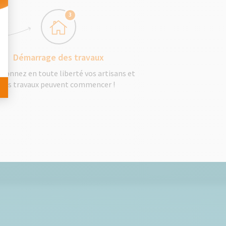
 Personnalisez vos Options
3
Démarrage des travaux
tionnez en toute liberté vos artisans et
les travaux peuvent commencer !