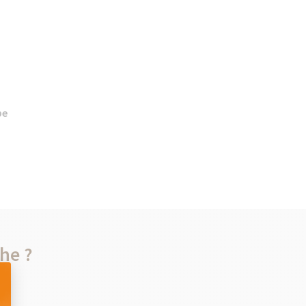
pe
he ?